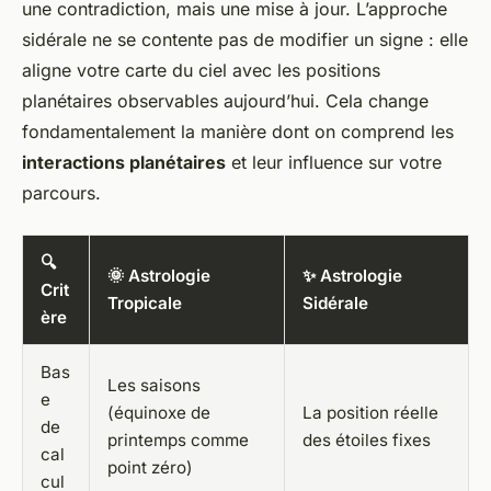
une contradiction, mais une mise à jour. L’approche
sidérale ne se contente pas de modifier un signe : elle
aligne votre carte du ciel avec les positions
planétaires observables aujourd’hui. Cela change
fondamentalement la manière dont on comprend les
interactions planétaires
et leur influence sur votre
parcours.
🔍
🌞 Astrologie
✨ Astrologie
Crit
Tropicale
Sidérale
ère
Bas
Les saisons
e
(équinoxe de
La position réelle
de
printemps comme
des étoiles fixes
cal
point zéro)
cul