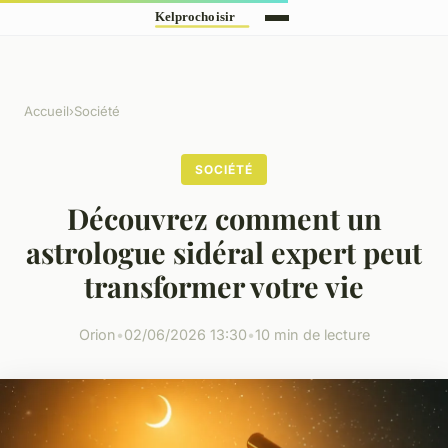
Accueil
›
Société
SOCIÉTÉ
Découvrez comment un
astrologue sidéral expert peut
transformer votre vie
Orion
•
02/06/2026 13:30
•
10 min de lecture