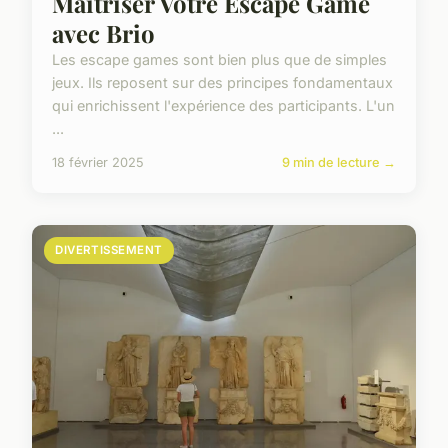
Maîtriser Votre Escape Game
avec Brio
Les escape games sont bien plus que de simples
jeux. Ils reposent sur des principes fondamentaux
qui enrichissent l'expérience des participants. L'un
...
18 février 2025
9 min de lecture →
DIVERTISSEMENT